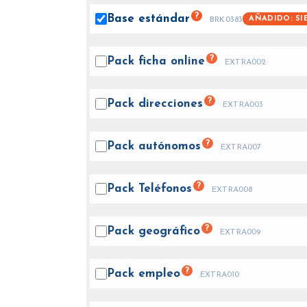
?
Base
estándar
AÑADIDO: SI
BRK0383
?
Pack ficha
online
EXTRA002
?
Pack
direcciones
EXTRA003
?
Pack
autónomos
EXTRA007
?
Pack
Teléfonos
EXTRA008
?
Pack
geográfico
EXTRA009
?
Pack
empleo
EXTRA010