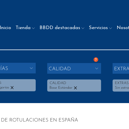
Inicio
Tienda
BBDD destacadas
Servicios
Noso
?
ÍAS
CALIDAD
EXTR
S
CALIDAD
EXTRAS
gorías
Base Estándar
Sin extra
 DE ROTULACIONES EN ESPAÑA