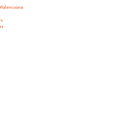
Valenciana
es
as