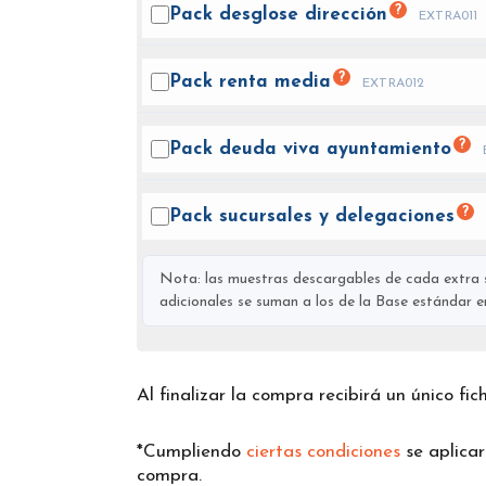
?
Pack desglose
dirección
EXTRA011
?
Pack renta
media
EXTRA012
?
Pack deuda viva
ayuntamiento
?
Pack sucursales y
delegaciones
Nota: las muestras descargables de cada extra s
adicionales se suman a los de la Base estándar en 
Al finalizar la compra recibirá un único fi
*Cumpliendo
ciertas condiciones
se aplica
compra.