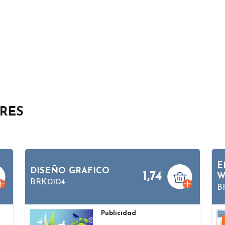
ARES
E
DISEÑO GRAFICO
1,74
W
BRK0104
B
Publicidad