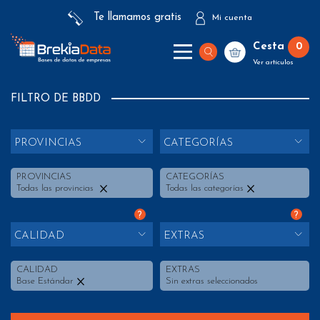
Te llamamos gratis
Mi cuenta
Cesta
0
Ver artículos
FILTRO DE BBDD
PROVINCIAS
CATEGORÍAS
PROVINCIAS
CATEGORÍAS
Todas las provincias
Todas las categorías
?
?
CALIDAD
EXTRAS
CALIDAD
EXTRAS
Base Estándar
Sin extras seleccionados