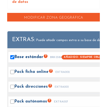
de datos
MODIFICAR ZONA GEOGRÁFICA
EXTRAS:
Puede añadir campos extra a su base de datos.
?
Base
estándar
AÑADIDO: SIEMPRE OBLIGAT
BRK0384
?
Pack ficha
online
EXTRA002
?
Pack
direcciones
EXTRA003
?
Pack
autónomos
EXTRA007