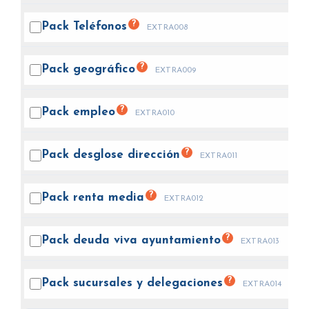
?
Pack
Teléfonos
EXTRA008
?
Pack
geográfico
EXTRA009
?
Pack
empleo
EXTRA010
?
Pack desglose
dirección
EXTRA011
?
Pack renta
media
EXTRA012
?
Pack deuda viva
ayuntamiento
EXTRA013
?
Pack sucursales y
delegaciones
EXTRA014