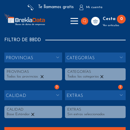
Te llamamos gratis
Mi cuenta
Cesta
0
Ver artículos
FILTRO DE BBDD
PROVINCIAS
CATEGORÍAS
PROVINCIAS
CATEGORÍAS
Todas las provincias
Todas las categorías
?
?
CALIDAD
EXTRAS
CALIDAD
EXTRAS
Base Estándar
Sin extras seleccionados