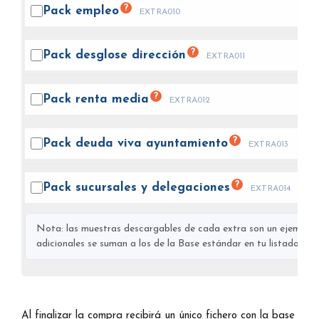
?
Pack
empleo
EXTRA010
?
Pack desglose
dirección
EXTRA011
?
Pack renta
media
EXTRA012
?
Pack deuda viva
ayuntamiento
EXTRA013
?
Pack sucursales y
delegaciones
EXTRA014
Nota: las muestras descargables de cada extra son un ejemplo s
adicionales se suman a los de la Base estándar en tu listado final
Al finalizar la compra recibirá un único fichero con la base