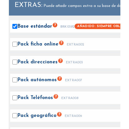
EXTRAS:
Puede añadir campos extra a su base de datos.
?
Base
estándar
AÑADIDO: SIEMPRE OBLIGAT
BRK0382
?
Pack ficha
online
EXTRA002
?
Pack
direcciones
EXTRA003
?
Pack
autónomos
EXTRA007
?
Pack
Teléfonos
EXTRA008
?
Pack
geográfico
EXTRA009