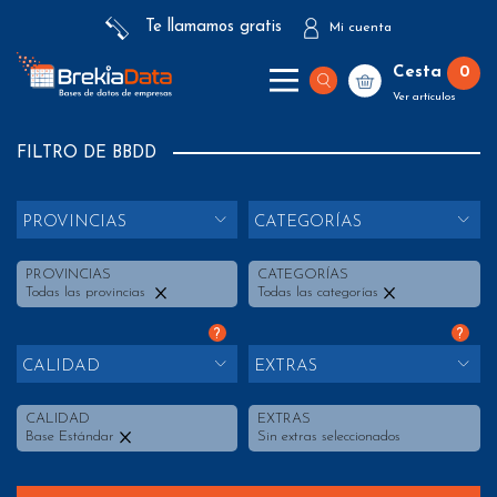
Te llamamos gratis
Mi cuenta
Cesta
0
Ver artículos
FILTRO DE BBDD
PROVINCIAS
CATEGORÍAS
PROVINCIAS
CATEGORÍAS
Todas las provincias
Todas las categorías
?
?
CALIDAD
EXTRAS
CALIDAD
EXTRAS
Base Estándar
Sin extras seleccionados