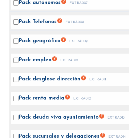
?
Pack
autónomos
EXTRA007
?
Pack
Teléfonos
EXTRA008
?
Pack
geográfico
EXTRA009
?
Pack
empleo
EXTRA010
?
Pack desglose
dirección
EXTRA011
?
Pack renta
media
EXTRA012
?
Pack deuda viva
ayuntamiento
EXTRA013
?
Pack sucursales y
delegaciones
EXTRA014