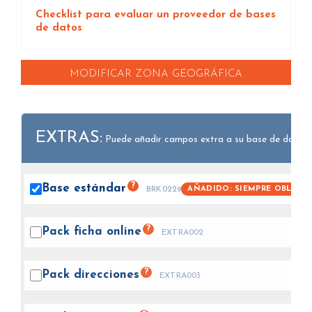
Checklist para evaluar un proveedor de bases
de datos
MODIFICAR ZONA GEOGRÁFICA
EXTRAS:
Puede añadir campos extra a su base de datos.
?
Base
estándar
AÑADIDO: SIEMPRE OBLIGA
BRK0229
?
Pack ficha
online
EXTRA002
?
Pack
direcciones
EXTRA003