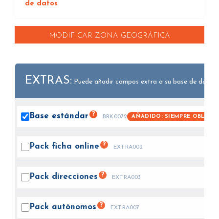
de datos
MODIFICAR ZONA GEOGRÁFICA
EXTRAS:
Puede añadir campos extra a su base de datos.
?
Base
estándar
AÑADIDO: SIEMPRE OBLIGA
BRK0072
?
Pack ficha
online
EXTRA002
?
Pack
direcciones
EXTRA003
?
Pack
autónomos
EXTRA007