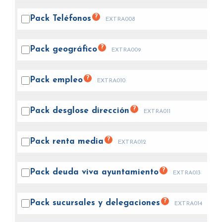
?
Pack
Teléfonos
EXTRA008
?
Pack
geográfico
EXTRA009
?
Pack
empleo
EXTRA010
?
Pack desglose
dirección
EXTRA011
?
Pack renta
media
EXTRA012
?
Pack deuda viva
ayuntamiento
EXTRA013
?
Pack sucursales y
delegaciones
EXTRA014