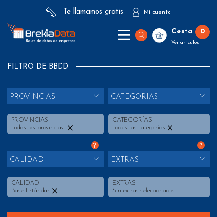
Te llamamos gratis
Mi cuenta
Cesta
0
Ver artículos
FILTRO DE BBDD
PROVINCIAS
CATEGORÍAS
PROVINCIAS
CATEGORÍAS
Todas las provincias
Todas las categorías
?
?
CALIDAD
EXTRAS
CALIDAD
EXTRAS
Base Estándar
Sin extras seleccionados