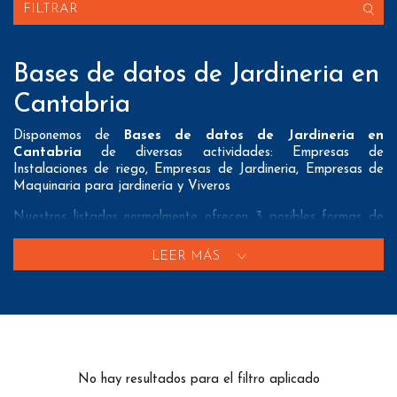
FILTRAR
Bases de datos de Jardineria en
Cantabria
Disponemos de
Bases de datos de Jardineria en
Cantabria
de diversas actividades: Empresas de
Instalaciones de riego, Empresas de Jardineria, Empresas de
Maquinaria para jardinería y Viveros
Nuestros listados normalmente ofrecen 3 posibles formas de
contacto que pueden resultar interesantes a nuestros clientes:
LEER MÁS
A nivel de
direcciones postales
nuestros/as Bases de datos
de Jardineria en Cantabria tienen todos los datos necesarios
incluyendo dirección, localidad, provincia y código postal para
que pueda realizar su mailing postal con la máxima eficacia.
A nivel de
teléfonos
nuestros/as Listados de Jardineria en
Cantabria aportan tanto teléfonos fijos como teléfonos móviles
No hay resultados para el filtro aplicado
con el fin de que nuestros clientes puedan realizar exitosas