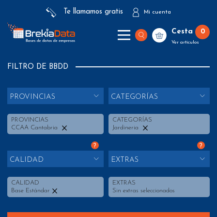
Te llamamos gratis
Mi cuenta
Cesta
0
Ver artículos
FILTRO DE BBDD
PROVINCIAS
CATEGORÍAS
PROVINCIAS
CATEGORÍAS
CCAA Cantabria
Jardineria
?
?
CALIDAD
EXTRAS
CALIDAD
EXTRAS
Base Estándar
Sin extras seleccionados