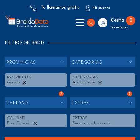
Te llamamos gratis
Mi cuenta
Cesta
0
Ver artículos
FILTRO DE BBDD
PROVINCIAS
CATEGORÍAS
PROVINCIAS
CATEGORÍAS
Gerona
Audiovisuales
?
?
CALIDAD
EXTRAS
CALIDAD
EXTRAS
Base Estándar
Sin extras seleccionados