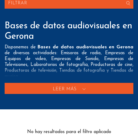
FILTRAR
Bases de datos audiovisuales en
Gerona
Disponemos de
Bases de datos audiovisuales en Gerona
de diversas actividades: Emisoras de radio, Empresas de
Equipos de video, Empresas de Sonido, Empresas de
Televisiones, Laboratorios de fotografía, Productoras de cine,
Productoras de televisión, Tiendas de fotografia y Tiendas de
musica
Nuestros listados normalmente ofrecen 3 posibles formas de
LEER MÁS
contacto que pueden resultar interesantes a nuestros clientes:
A nivel de
direcciones postales
nuestros/as Bases de datos
audiovisuales en Gerona tienen todos los datos necesarios
incluyendo dirección, localidad, provincia y código postal para
que pueda realizar su mailing postal con la máxima eficacia.
No hay resultados para el filtro aplicado
A nivel de
teléfonos
nuestros/as Listados de empresas