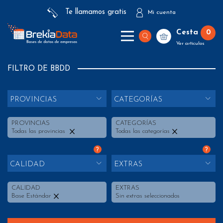
Te llamamos gratis
Mi cuenta
Cesta
0
Ver artículos
FILTRO DE BBDD
PROVINCIAS
CATEGORÍAS
PROVINCIAS
CATEGORÍAS
Todas las provincias
Todas las categorías
?
?
CALIDAD
EXTRAS
CALIDAD
EXTRAS
Base Estándar
Sin extras seleccionados