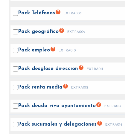
?
Pack
Teléfonos
EXTRA008
?
Pack
geográfico
EXTRA009
?
Pack
empleo
EXTRA010
?
Pack desglose
dirección
EXTRA011
?
Pack renta
media
EXTRA012
?
Pack deuda viva
ayuntamiento
EXTRA013
?
Pack sucursales y
delegaciones
EXTRA014