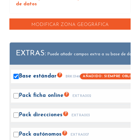
de datos
MODIFICAR ZONA GEOGRÁFICA
EXTRAS:
Puede añadir campos extra a su base de datos.
?
Base
estándar
AÑADIDO: SIEMPRE OBLIGAT
BRK0149
?
Pack ficha
online
EXTRA002
?
Pack
direcciones
EXTRA003
?
Pack
autónomos
EXTRA007