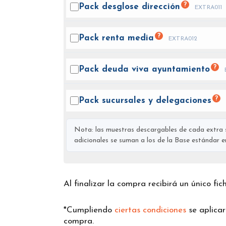
?
Pack desglose
dirección
EXTRA011
?
Pack renta
media
EXTRA012
?
Pack deuda viva
ayuntamiento
?
Pack sucursales y
delegaciones
Nota: las muestras descargables de cada extra s
adicionales se suman a los de la Base estándar en 
Al finalizar la compra recibirá un único fi
*Cumpliendo
ciertas condiciones
se aplica
compra.