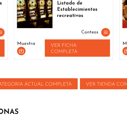
s
Listado de
Establecimientos
recreativos
Conteos
Muestra
M
VER FICHA
COMPLETA
ATEGORIA ACTUAL COMPLETA
VER TIENDA CO
ZONAS