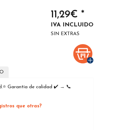
11,29€ *
IVA INCLUIDO
SIN EXTRAS
DO
.⭐️ Garantía de calidad ✔️ → 📞
istros que otras?