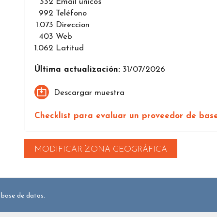
332
Email únicos
992
Teléfono
1.073
Direccion
403
Web
1.062
Latitud
Última actualización:
31/07/2026
Descargar muestra
Checklist para evaluar un proveedor de bas
MODIFICAR ZONA GEOGRÁFICA
 base de datos.