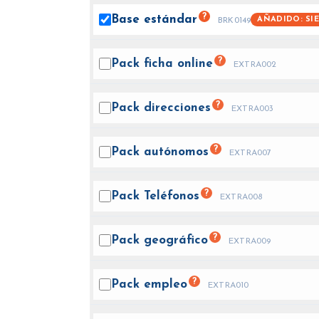
?
Base
estándar
AÑADIDO: SI
BRK0149
?
Pack ficha
online
EXTRA002
?
Pack
direcciones
EXTRA003
?
Pack
autónomos
EXTRA007
?
Pack
Teléfonos
EXTRA008
?
Pack
geográfico
EXTRA009
?
Pack
empleo
EXTRA010