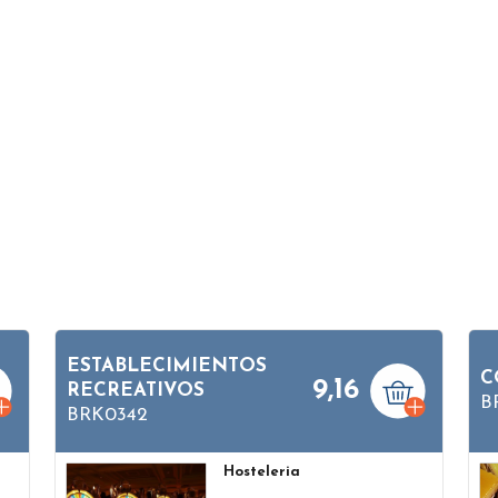
ESTABLECIMIENTOS
C
9,16
RECREATIVOS
B
BRK0342
Hosteleria