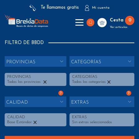
Te llamamos gratis
Mi cuenta
Cesta
0
Ver artículos
FILTRO DE BBDD
PROVINCIAS
CATEGORÍAS
PROVINCIAS
CATEGORÍAS
Todas las provincias
Todas las categorías
?
?
CALIDAD
EXTRAS
CALIDAD
EXTRAS
Base Estándar
Sin extras seleccionados