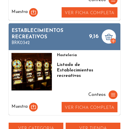
Muestra
VER FICHA COMPLETA
ESTABLECIMIENTOS
9,16
RECREATIVOS
BRK0342
Hosteleria
Listado de
Establecimientos
recreativos
Conteos
Muestra
VER FICHA COMPLETA
VER CATEGORIA
VER TIENDA