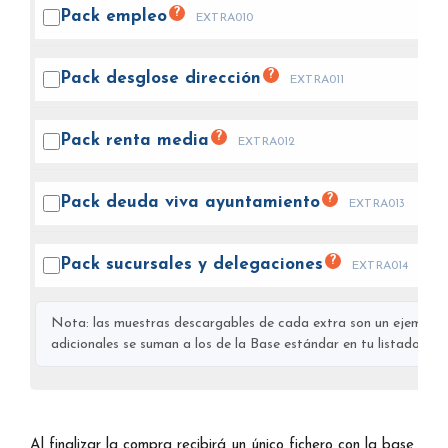
?
Pack
empleo
EXTRA010
?
Pack desglose
dirección
EXTRA011
?
Pack renta
media
EXTRA012
?
Pack deuda viva
ayuntamiento
EXTRA013
?
Pack sucursales y
delegaciones
EXTRA014
Nota: las muestras descargables de cada extra son un ejemplo s
adicionales se suman a los de la Base estándar en tu listado final
Al finalizar la compra recibirá un único fichero con la base