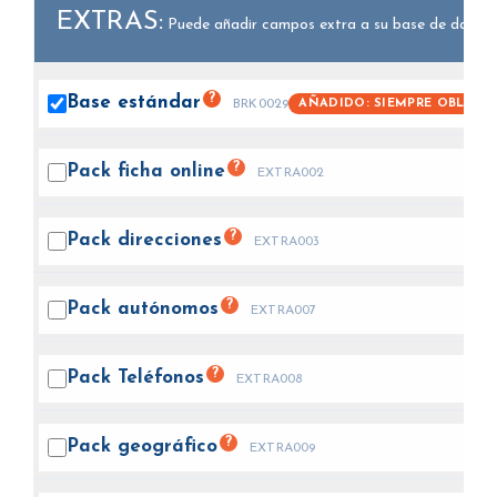
EXTRAS:
Puede añadir campos extra a su base de datos.
?
Base
estándar
AÑADIDO: SIEMPRE OBLIGA
BRK0029
?
Pack ficha
online
EXTRA002
?
Pack
direcciones
EXTRA003
?
Pack
autónomos
EXTRA007
?
Pack
Teléfonos
EXTRA008
?
Pack
geográfico
EXTRA009