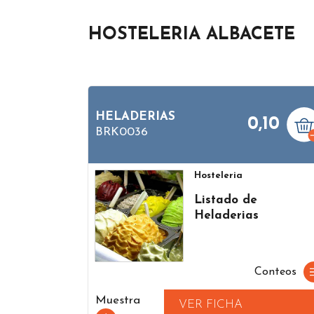
HOSTELERIA ALBACETE
HELADERIAS
0,10
BRK0036
Hosteleria
Listado de
Heladerias
Conteos
Muestra
VER FICHA