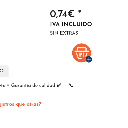
0,74€ *
IVA INCLUIDO
SIN EXTRAS
DO
te.⭐️ Garantía de calidad ✔️ → 📞
istros que otras?