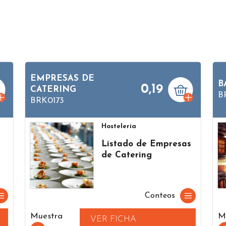
EMPRESAS DE
B
0,19
CATERING
B
BRK0173
Hosteleria
Listado de Empresas
de Catering
Conteos
Muestra
M
VER FICHA