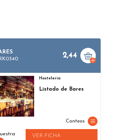
ARES
2,44
RK0340
Hosteleria
Listado de Bares
Conteos
uestra
VER FICHA