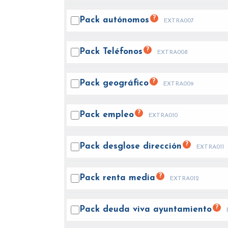
?
Pack
autónomos
EXTRA007
?
Pack
Teléfonos
EXTRA008
?
Pack
geográfico
EXTRA009
?
Pack
empleo
EXTRA010
?
Pack desglose
dirección
EXTRA011
?
Pack renta
media
EXTRA012
?
Pack deuda viva
ayuntamiento