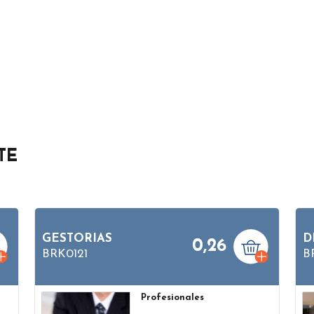
TE
GESTORIAS
D
0,26
BRK0121
B
Profesionales