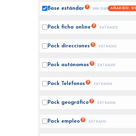
?
Base
estándar
AÑADIDO: SI
BRK0380
?
Pack ficha
online
EXTRA002
?
Pack
direcciones
EXTRA003
?
Pack
autónomos
EXTRA007
?
Pack
Teléfonos
EXTRA008
?
Pack
geográfico
EXTRA009
?
Pack
empleo
EXTRA010