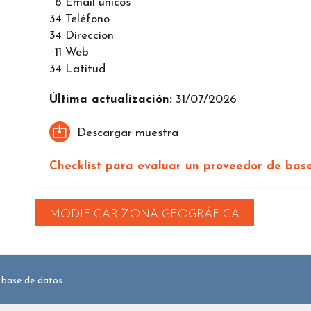
8
Email únicos
34
Teléfono
34
Direccion
11
Web
34
Latitud
Última actualización:
31/07/2026
Descargar muestra
Checklist para evaluar un proveedor de bas
MODIFICAR ZONA GEOGRÁFICA
 base de datos.