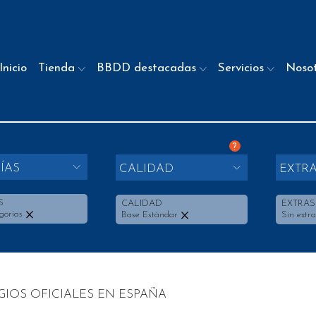
Inicio
Tienda
BBDD destacadas
Servicios
Noso
?
ÍAS
CALIDAD
EXTR
S
CALIDAD
EXTRAS
gorías
Base Estándar
Sin extra
IOS OFICIALES EN ESPAÑA