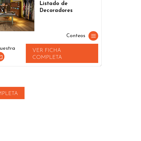
Listado de
Decoradores
Conteos
uestra
VER FICHA
COMPLETA
MPLETA