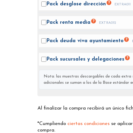
?
Pack desglose
dirección
EXTRA011
?
Pack renta
media
EXTRA012
?
Pack deuda viva
ayuntamiento
?
Pack sucursales y
delegaciones
Nota: las muestras descargables de cada extra s
adicionales se suman a los de la Base estándar en 
Al finalizar la compra recibirá un único fi
*Cumpliendo
ciertas condiciones
se aplica
compra.