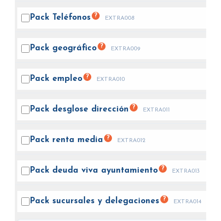
?
Pack
Teléfonos
EXTRA008
?
Pack
geográfico
EXTRA009
?
Pack
empleo
EXTRA010
?
Pack desglose
dirección
EXTRA011
?
Pack renta
media
EXTRA012
?
Pack deuda viva
ayuntamiento
EXTRA013
?
Pack sucursales y
delegaciones
EXTRA014