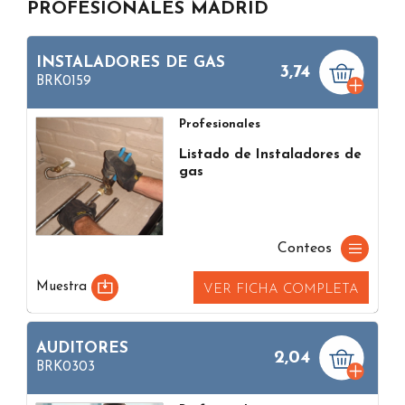
PROFESIONALES MADRID
INSTALADORES DE GAS
3,74
BRK0159
Profesionales
Listado de Instaladores de
gas
Conteos
Muestra
VER FICHA COMPLETA
AUDITORES
2,04
BRK0303