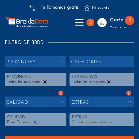
Te llamamos gratis
Mi cuenta
Cesta
0
Ver artículos
FILTRO DE BBDD
PROVINCIAS
CATEGORÍAS
PROVINCIAS
CATEGORÍAS
Todas las provincias
Todas las categorías
?
?
CALIDAD
EXTRAS
CALIDAD
EXTRAS
Base Estándar
Sin extras seleccionados