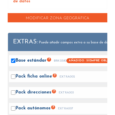
de datos
MODIFICAR ZONA GEOGRÁFICA
EXTRAS:
Puede añadir campos extra a su base de datos.
?
Base
estándar
AÑADIDO: SIEMPRE OBLIGAT
BRK0380
?
Pack ficha
online
EXTRA002
?
Pack
direcciones
EXTRA003
?
Pack
autónomos
EXTRA007