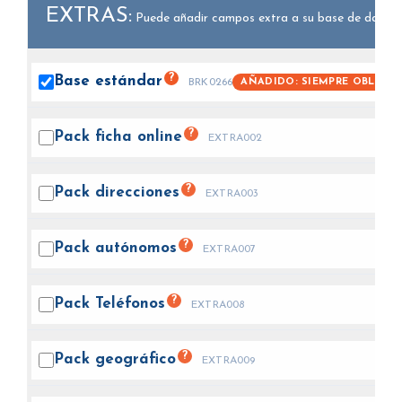
EXTRAS:
Puede añadir campos extra a su base de datos.
?
Base
estándar
AÑADIDO: SIEMPRE OBLIGAT
BRK0266
?
Pack ficha
online
EXTRA002
?
Pack
direcciones
EXTRA003
?
Pack
autónomos
EXTRA007
?
Pack
Teléfonos
EXTRA008
?
Pack
geográfico
EXTRA009