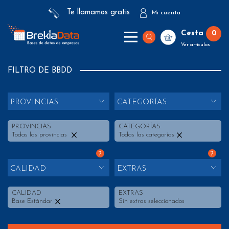
Te llamamos gratis
Mi cuenta
Cesta
0
Ver artículos
FILTRO DE BBDD
PROVINCIAS
CATEGORÍAS
PROVINCIAS
CATEGORÍAS
Todas las provincias
Todas las categorías
?
?
CALIDAD
EXTRAS
CALIDAD
EXTRAS
Base Estándar
Sin extras seleccionados