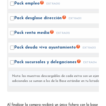
?
Pack
empleo
EXTRA010
?
Pack desglose
dirección
EXTRA011
?
Pack renta
media
EXTRA012
?
Pack deuda viva
ayuntamiento
EXTRA013
?
Pack sucursales y
delegaciones
EXTRA014
Nota: las muestras descargables de cada extra son un ejemplo s
adicionales se suman a los de la Base estándar en tu listado final
Al finalizar la compra recibirá un único fichero con la base