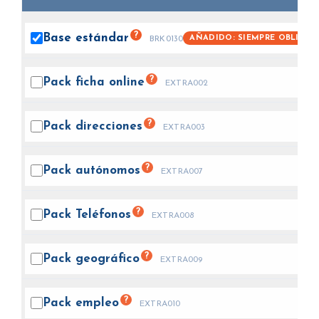
?
Base
estándar
AÑADIDO: SIEMPRE OBLIGAT
BRK0130
?
Pack ficha
online
EXTRA002
?
Pack
direcciones
EXTRA003
?
Pack
autónomos
EXTRA007
?
Pack
Teléfonos
EXTRA008
?
Pack
geográfico
EXTRA009
?
Pack
empleo
EXTRA010