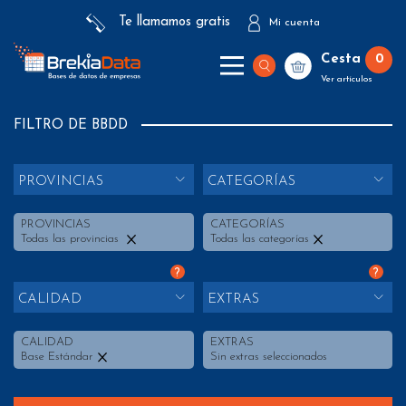
Te llamamos gratis
Mi cuenta
Cesta
0
Ver artículos
FILTRO DE BBDD
PROVINCIAS
CATEGORÍAS
PROVINCIAS
CATEGORÍAS
Todas las provincias
Todas las categorías
?
?
CALIDAD
EXTRAS
CALIDAD
EXTRAS
Base Estándar
Sin extras seleccionados