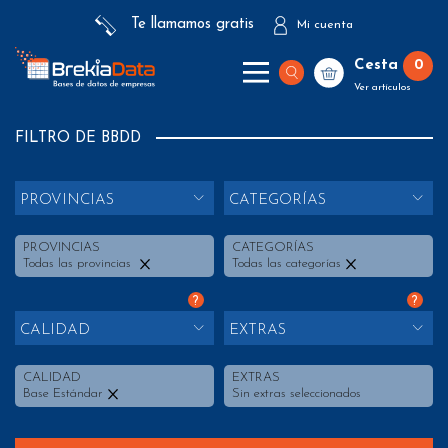
Te llamamos gratis
Mi cuenta
Cesta
0
Ver artículos
FILTRO DE BBDD
PROVINCIAS
CATEGORÍAS
PROVINCIAS
CATEGORÍAS
Todas las provincias
Todas las categorías
?
?
CALIDAD
EXTRAS
CALIDAD
EXTRAS
Base Estándar
Sin extras seleccionados