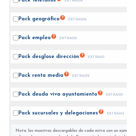
Pack
Teléfonos
EXTRA008
?
Pack
geográfico
EXTRA009
?
Pack
empleo
EXTRA010
?
Pack desglose
dirección
EXTRA011
?
Pack renta
media
EXTRA012
?
Pack deuda viva
ayuntamiento
EXTRA013
?
Pack sucursales y
delegaciones
EXTRA014
Nota: las muestras descargables de cada extra son un ejemplo s