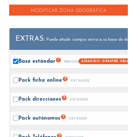
MODIFICAR ZONA GEOGRÁFICA
EXTRAS:
Puede añadir campos extra a su base de datos.
?
Base
estándar
AÑADIDO: SIEMPRE OBLIGAT
BRK0130
?
Pack ficha
online
EXTRA002
?
Pack
direcciones
EXTRA003
?
Pack
autónomos
EXTRA007
?