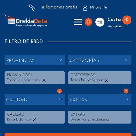
Te llamamos gratis
Mi cuenta
Cesta
0
Ver artículos
FILTRO DE BBDD
PROVINCIAS
CATEGORÍAS
PROVINCIAS
CATEGORÍAS
Todas las provincias
Todas las categorías
?
?
CALIDAD
EXTRAS
CALIDAD
EXTRAS
Base Estándar
Sin extras seleccionados