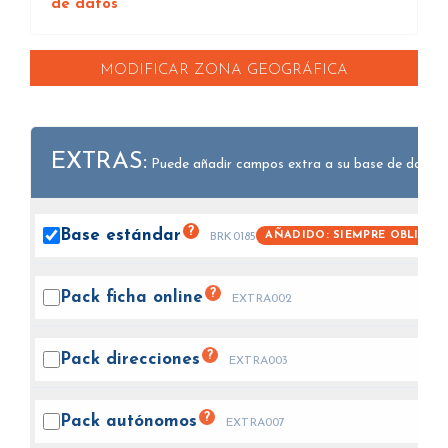
de datos
MODIFICAR ZONA GEOGRÁFICA
EXTRAS:
Puede añadir campos extra a su base de datos.
?
Base
estándar
AÑADIDO: SIEMPRE OBLIGAT
BRK0185
?
Pack ficha
online
EXTRA002
?
Pack
direcciones
EXTRA003
?
Pack
autónomos
EXTRA007