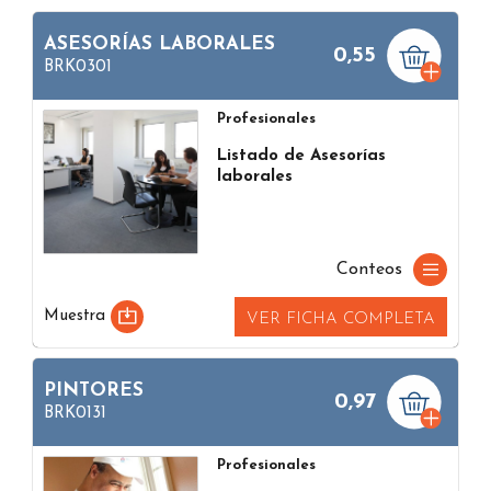
ASESORÍAS LABORALES
0,55
BRK0301
Profesionales
Listado de Asesorías
laborales
Conteos
Muestra
VER FICHA COMPLETA
PINTORES
0,97
BRK0131
Profesionales