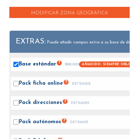
MODIFICAR ZONA GEOGRÁFICA
EXTRAS:
Puede añadir campos extra a su base de datos.
?
Base
estándar
AÑADIDO: SIEMPRE OBLIGAT
BRK0011
?
Pack ficha
online
EXTRA002
?
Pack
direcciones
EXTRA003
?
Pack
autónomos
EXTRA007