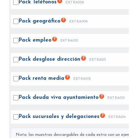
?
Pack
Teléfonos
EXTRA008
?
Pack
geográfico
EXTRA009
?
Pack
empleo
EXTRA010
?
Pack desglose
dirección
EXTRA011
?
Pack renta
media
EXTRA012
?
Pack deuda viva
ayuntamiento
EXTRA013
?
Pack sucursales y
delegaciones
EXTRA014
Nota: las muestras descargables de cada extra son un ejemplo s