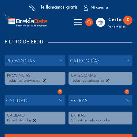
Te llamamos gratis
Mi cuenta
Cesta
0
Ver artículos
FILTRO DE BBDD
PROVINCIAS
CATEGORÍAS
PROVINCIAS
CATEGORÍAS
Todas las provincias
Todas las categorías
?
?
CALIDAD
EXTRAS
CALIDAD
EXTRAS
Base Estándar
Sin extras seleccionados