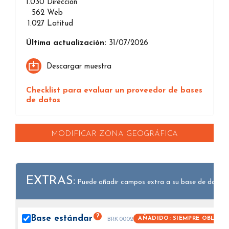
1.030
Direccion
562
Web
1.027
Latitud
Última actualización:
31/07/2026
Descargar muestra
Checklist para evaluar un proveedor de bases
de datos
MODIFICAR ZONA GEOGRÁFICA
EXTRAS:
Puede añadir campos extra a su base de datos.
?
Base
estándar
AÑADIDO: SIEMPRE OBLIGA
BRK0002