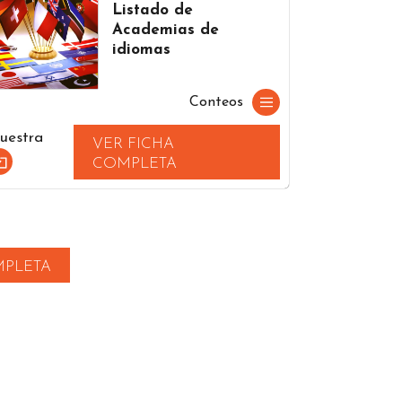
Listado de
Academias de
idiomas
Conteos
uestra
VER FICHA
COMPLETA
MPLETA