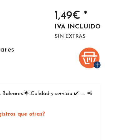
1,49€ *
IVA INCLUIDO
SIN EXTRAS
eares
Baleares.🌟 Calidad y servicio ✔️ → 📲
istros que otras?