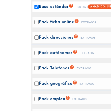
?
Base
estándar
AÑADIDO: SI
BRK0078
?
Pack ficha
online
EXTRA002
?
Pack
direcciones
EXTRA003
?
Pack
autónomos
EXTRA007
?
Pack
Teléfonos
EXTRA008
?
Pack
geográfico
EXTRA009
?
Pack
empleo
EXTRA010