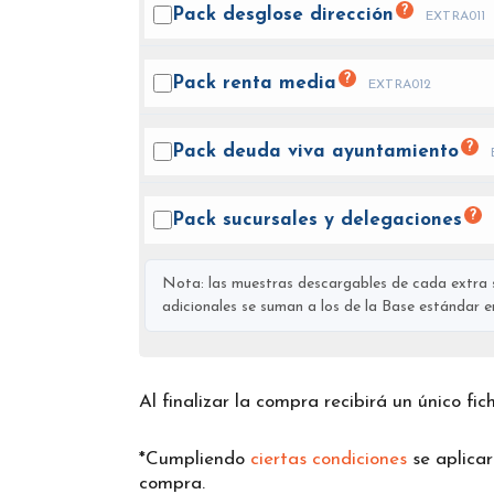
?
Pack desglose
dirección
EXTRA011
?
Pack renta
media
EXTRA012
?
Pack deuda viva
ayuntamiento
?
Pack sucursales y
delegaciones
Nota: las muestras descargables de cada extra s
adicionales se suman a los de la Base estándar en 
Al finalizar la compra recibirá un único fi
*Cumpliendo
ciertas condiciones
se aplica
compra.