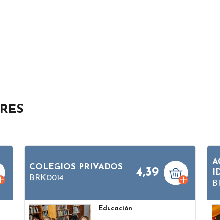
ARES
A
COLEGIOS PRIVADOS
4,39
I
BRK0014
B
Educación