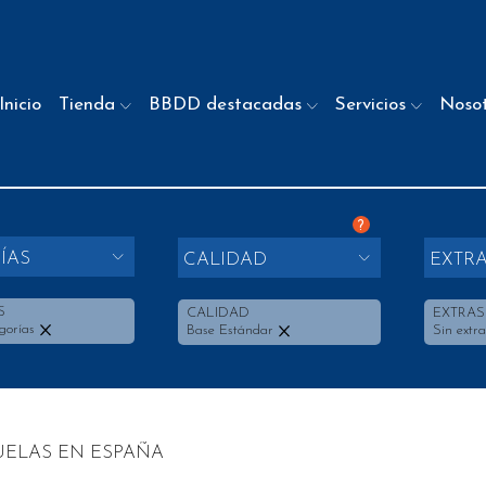
Inicio
Tienda
BBDD destacadas
Servicios
Noso
?
ÍAS
CALIDAD
EXTR
S
CALIDAD
EXTRAS
gorías
Base Estándar
Sin extra
ELAS EN ESPAÑA