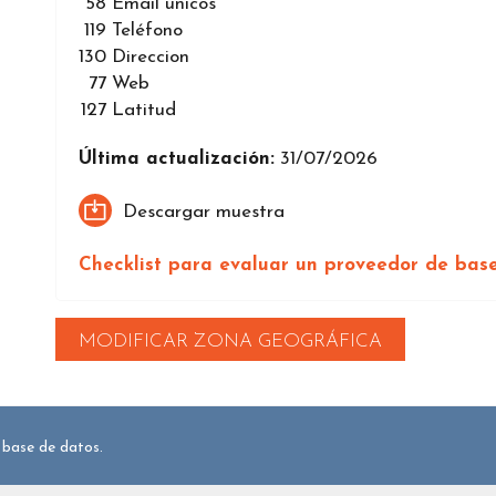
58
Email únicos
119
Teléfono
130
Direccion
77
Web
127
Latitud
Última actualización:
31/07/2026
Descargar muestra
Checklist para evaluar un proveedor de bas
MODIFICAR ZONA GEOGRÁFICA
 base de datos.