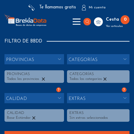
Te llamamos gratis
Mi cuenta
Cesta
0
Ver artículos
FILTRO DE BBDD
PROVINCIAS
CATEGORÍAS
PROVINCIAS
CATEGORÍAS
Todas las provincias
Todas las categorías
?
?
CALIDAD
EXTRAS
CALIDAD
EXTRAS
Base Estándar
Sin extras seleccionados