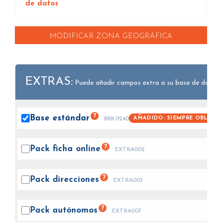
de datos
MODIFICAR ZONA GEOGRÁFICA
EXTRAS:
Puede añadir campos extra a su base de datos.
?
Base
estándar
AÑADIDO: SIEMPRE OBLIGA
BRK0240
?
Pack ficha
online
EXTRA002
?
Pack
direcciones
EXTRA003
?
Pack
autónomos
EXTRA007