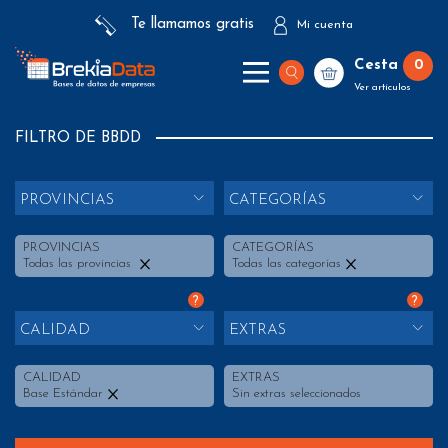
Te llamamos gratis
Mi cuenta
Cesta
0
Ver artículos
FILTRO DE BBDD
PROVINCIAS
CATEGORÍAS
PROVINCIAS
CATEGORÍAS
Todas las provincias
Todas las categorías
?
?
CALIDAD
EXTRAS
CALIDAD
EXTRAS
Base Estándar
Sin extras seleccionados