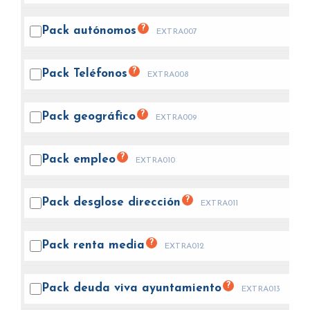
?
Pack
autónomos
EXTRA007
?
Pack
Teléfonos
EXTRA008
?
Pack
geográfico
EXTRA009
?
Pack
empleo
EXTRA010
?
Pack desglose
dirección
EXTRA011
?
Pack renta
media
EXTRA012
?
Pack deuda viva
ayuntamiento
EXTRA013