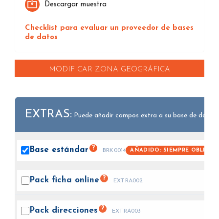
Descargar muestra
Checklist para evaluar un proveedor de bases
de datos
MODIFICAR ZONA GEOGRÁFICA
EXTRAS:
Puede añadir campos extra a su base de datos.
?
Base
estándar
AÑADIDO: SIEMPRE OBLIGAT
BRK0014
?
Pack ficha
online
EXTRA002
?
Pack
direcciones
EXTRA003