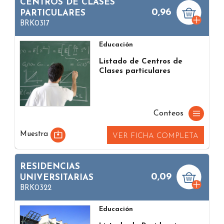
CENTROS DE CLASES
0,96
PARTICULARES
BRK0317
Educación
Listado de Centros de
Clases particulares
Conteos
Muestra
VER FICHA COMPLETA
RESIDENCIAS
0,09
UNIVERSITARIAS
BRK0322
Educación