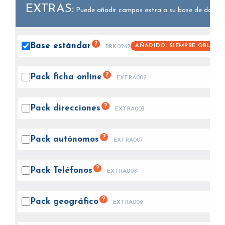
EXTRAS:
Puede añadir campos extra a su base de datos.
?
Base
estándar
AÑADIDO: SIEMPRE OBLIGA
BRK0262
?
Pack ficha
online
EXTRA002
?
Pack
direcciones
EXTRA003
?
Pack
autónomos
EXTRA007
?
Pack
Teléfonos
EXTRA008
?
Pack
geográfico
EXTRA009