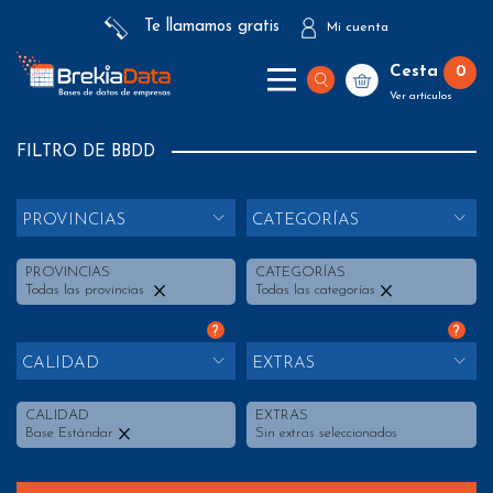
Te llamamos gratis
Mi cuenta
Cesta
0
Ver artículos
FILTRO DE BBDD
PROVINCIAS
CATEGORÍAS
PROVINCIAS
CATEGORÍAS
Todas las provincias
Todas las categorías
?
?
CALIDAD
EXTRAS
CALIDAD
EXTRAS
Base Estándar
Sin extras seleccionados