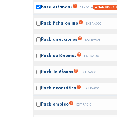
?
Base
estándar
AÑADIDO: SI
BRK0299
?
Pack ficha
online
EXTRA002
?
Pack
direcciones
EXTRA003
?
Pack
autónomos
EXTRA007
?
Pack
Teléfonos
EXTRA008
?
Pack
geográfico
EXTRA009
?
Pack
empleo
EXTRA010