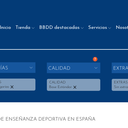
Inicio
Tienda
BBDD destacadas
Servicios
Noso
?
ÍAS
CALIDAD
EXTR
S
CALIDAD
EXTRAS
gorías
Base Estándar
Sin extra
DE ENSEÑANZA DEPORTIVA EN ESPAÑA