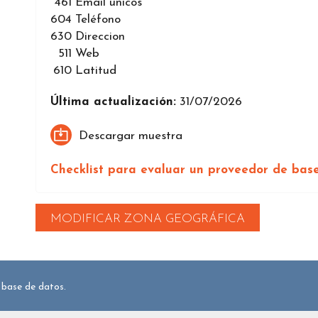
461
Email únicos
604
Teléfono
630
Direccion
511
Web
610
Latitud
Última actualización:
31/07/2026
Descargar muestra
Checklist para evaluar un proveedor de bas
MODIFICAR ZONA GEOGRÁFICA
 base de datos.