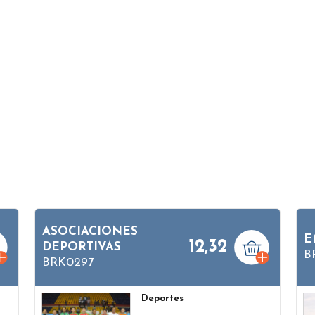
ASOCIACIONES
E
12,32
DEPORTIVAS
B
BRK0297
Deportes