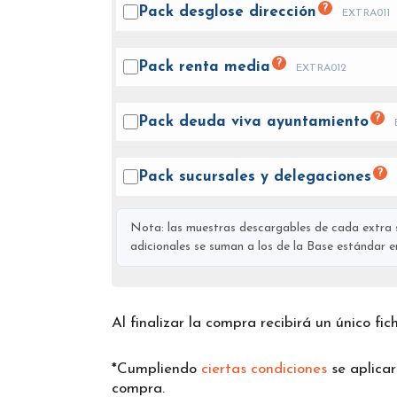
?
Pack desglose
dirección
EXTRA011
?
Pack renta
media
EXTRA012
?
Pack deuda viva
ayuntamiento
?
Pack sucursales y
delegaciones
Nota: las muestras descargables de cada extra s
adicionales se suman a los de la Base estándar en 
Al finalizar la compra recibirá un único fi
*Cumpliendo
ciertas condiciones
se aplica
compra.