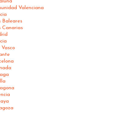
aluña
unidad Valenciana
cia
s Baleares
s Canarias
rid
cia
 Vasco
ante
celona
anada
laga
lla
ragona
ncia
caya
ragoza