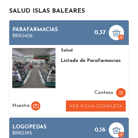
SALUD ISLAS BALEARES
PARAFARMACIAS
0,37
BRK0406
Salud
Listado de Parafarmacias
Conteos
Muestra
VER FICHA COMPLETA
LOGOPEDAS
0,16
BRK0395