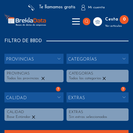
Te llamamos gratis
Mi cuenta
Cesta
0
Ver artículos
FILTRO DE BBDD
PROVINCIAS
CATEGORÍAS
PROVINCIAS
CATEGORÍAS
Todas las provincias
Todas las categorías
?
?
CALIDAD
EXTRAS
CALIDAD
EXTRAS
Base Estándar
Sin extras seleccionados