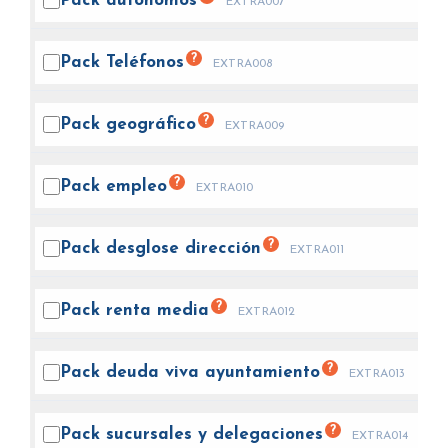
Pack
autónomos
EXTRA007
?
Pack
Teléfonos
EXTRA008
?
Pack
geográfico
EXTRA009
?
Pack
empleo
EXTRA010
?
Pack desglose
dirección
EXTRA011
?
Pack renta
media
EXTRA012
?
Pack deuda viva
ayuntamiento
EXTRA013
?
Pack sucursales y
delegaciones
EXTRA014