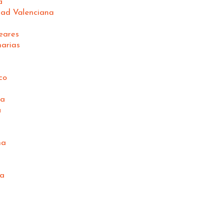
a
ad Valenciana
eares
arias
co
na
a
na
za