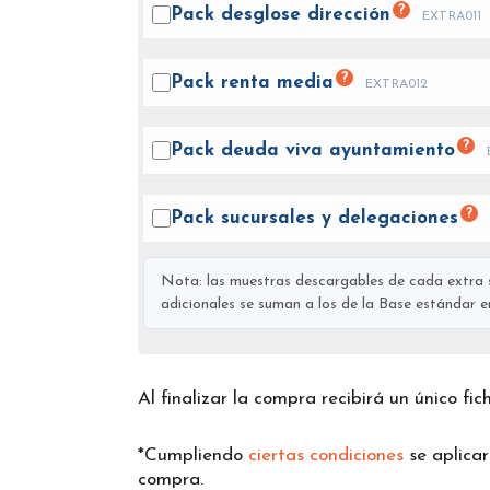
?
Pack desglose
dirección
EXTRA011
?
Pack renta
media
EXTRA012
?
Pack deuda viva
ayuntamiento
?
Pack sucursales y
delegaciones
Nota: las muestras descargables de cada extra s
adicionales se suman a los de la Base estándar en 
Al finalizar la compra recibirá un único fi
*Cumpliendo
ciertas condiciones
se aplica
compra.