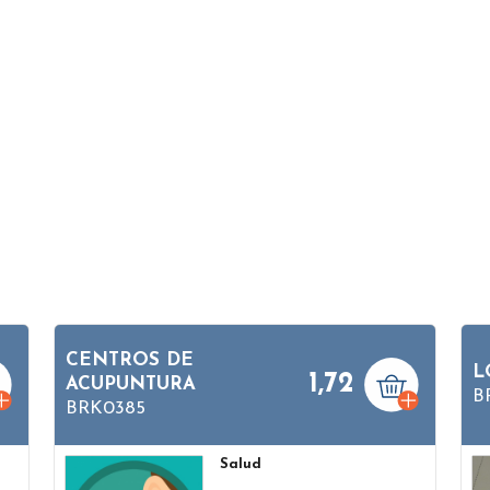
CENTROS DE
L
1,72
ACUPUNTURA
B
BRK0385
Salud