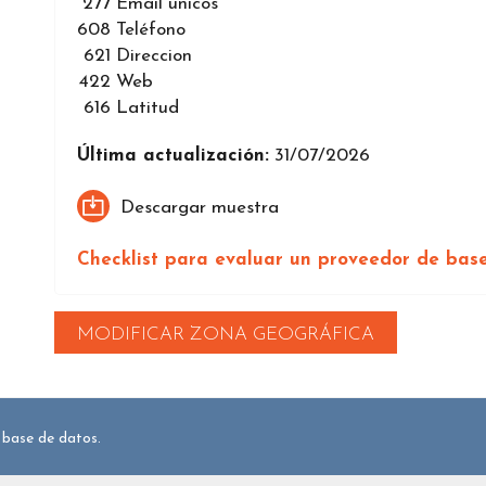
277
Email únicos
608
Teléfono
621
Direccion
422
Web
616
Latitud
Última actualización:
31/07/2026
Descargar muestra
Checklist para evaluar un proveedor de bas
MODIFICAR ZONA GEOGRÁFICA
 base de datos.