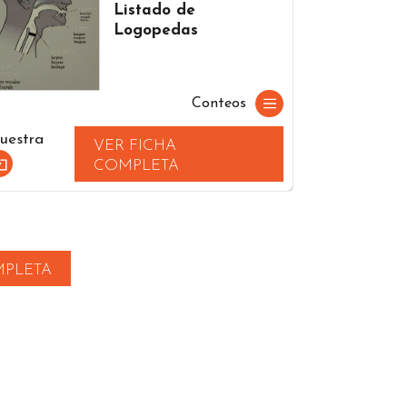
Listado de
Logopedas
Conteos
uestra
VER FICHA
COMPLETA
MPLETA