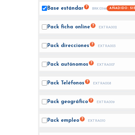
?
Base
estándar
AÑADIDO: SI
BRK0396
?
Pack ficha
online
EXTRA002
?
Pack
direcciones
EXTRA003
?
Pack
autónomos
EXTRA007
?
Pack
Teléfonos
EXTRA008
?
Pack
geográfico
EXTRA009
?
Pack
empleo
EXTRA010