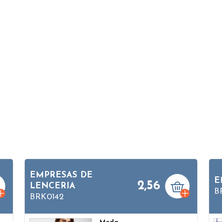
EMPRESAS DE
E
2,56
LENCERIA
B
BRK0142