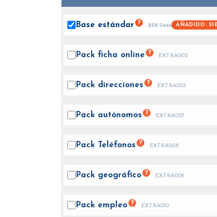
?
Base
estándar
AÑADIDO: SI
BRK0446
?
Pack ficha
online
EXTRA002
?
Pack
direcciones
EXTRA003
?
Pack
autónomos
EXTRA007
?
Pack
Teléfonos
EXTRA008
?
Pack
geográfico
EXTRA009
?
Pack
empleo
EXTRA010