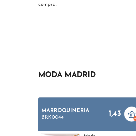
compra.
MODA MADRID
MARROQUINERIA
1,43
BRK0044