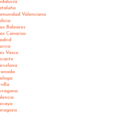
ndalucia
ataluña
Comunidad Valenciana
licia
las Baleares
las Canarias
adrid
urcia
ais Vasco
icante
arcelona
Granada
Malaga
villa
arragona
lencia
izcaya
Zaragoza