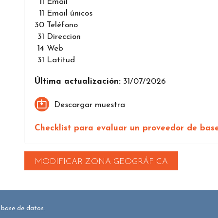
11
Email
11
Email únicos
30
Teléfono
31
Direccion
14
Web
31
Latitud
Última actualización:
31/07/2026
Descargar muestra
Checklist para evaluar un proveedor de bas
MODIFICAR ZONA GEOGRÁFICA
 base de datos.