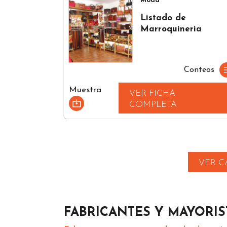
Moda
Listado de
Marroquineria
Conteos
Muestra
VER FICHA
COMPLETA
VER C
FABRICANTES Y MAYORI