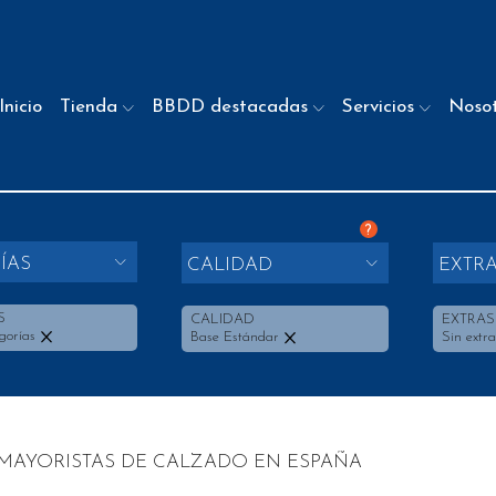
Inicio
Tienda
BBDD destacadas
Servicios
Noso
?
ÍAS
CALIDAD
EXTR
S
CALIDAD
EXTRAS
gorías
Base Estándar
Sin extra
 MAYORISTAS DE CALZADO EN ESPAÑA