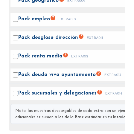
Pack
geográfico
EXTRA009
?
Pack
empleo
EXTRA010
?
Pack desglose
dirección
EXTRA011
?
Pack renta
media
EXTRA012
?
Pack deuda viva
ayuntamiento
EXTRA013
?
Pack sucursales y
delegaciones
EXTRA014
Nota: las muestras descargables de cada extra son un ejemplo s
adicionales se suman a los de la Base estándar en tu listado final