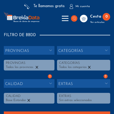
Te llamamos gratis
Mi cuenta
Cesta
0
Ver artículos
FILTRO DE BBDD
PROVINCIAS
CATEGORÍAS
PROVINCIAS
CATEGORÍAS
Todas las provincias
Todas las categorías
?
?
CALIDAD
EXTRAS
CALIDAD
EXTRAS
Base Estándar
Sin extras seleccionados