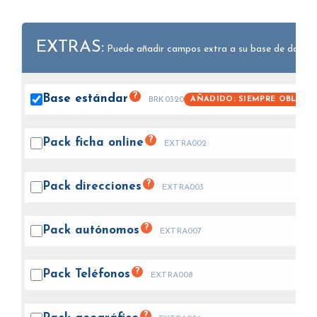
EXTRAS:
Puede añadir campos extra a su base de datos.
?
Base
estándar
AÑADIDO: SIEMPRE OBLIGA
BRK0320
?
Pack ficha
online
EXTRA002
?
Pack
direcciones
EXTRA003
?
Pack
autónomos
EXTRA007
?
Pack
Teléfonos
EXTRA008
?