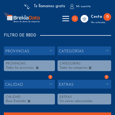
Te llamamos gratis
Mi cuenta
Cesta
0
Ver artículos
FILTRO DE BBDD
PROVINCIAS
CATEGORÍAS
PROVINCIAS
CATEGORÍAS
Todas las provincias
Todas las categorías
?
?
CALIDAD
EXTRAS
CALIDAD
EXTRAS
Base Estándar
Sin extras seleccionados