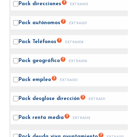
?
Pack
direcciones
EXTRA003
?
Pack
autónomos
EXTRA007
?
Pack
Teléfonos
EXTRA008
?
Pack
geográfico
EXTRA009
?
Pack
empleo
EXTRA010
?
Pack desglose
dirección
EXTRA011
?
Pack renta
media
EXTRA012
?
Pack deuda viva
ayuntamiento
EXTRA013