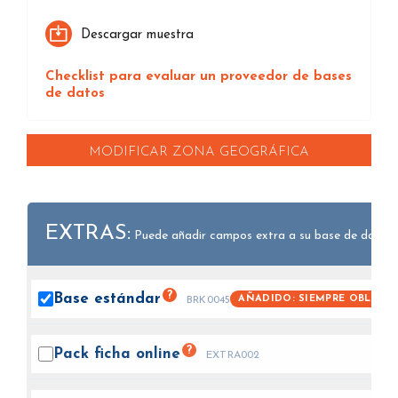
Descargar muestra
Checklist para evaluar un proveedor de bases
de datos
MODIFICAR ZONA GEOGRÁFICA
EXTRAS:
Puede añadir campos extra a su base de datos.
?
Base
estándar
AÑADIDO: SIEMPRE OBLIGAT
BRK0045
?
Pack ficha
online
EXTRA002