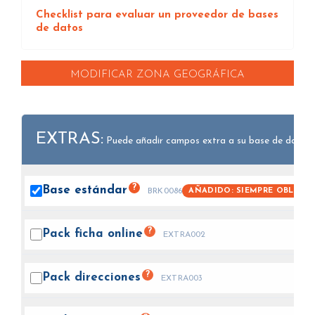
Checklist para evaluar un proveedor de bases
de datos
MODIFICAR ZONA GEOGRÁFICA
EXTRAS:
Puede añadir campos extra a su base de datos.
?
Base
estándar
AÑADIDO: SIEMPRE OBLIGAT
BRK0086
?
Pack ficha
online
EXTRA002
?
Pack
direcciones
EXTRA003