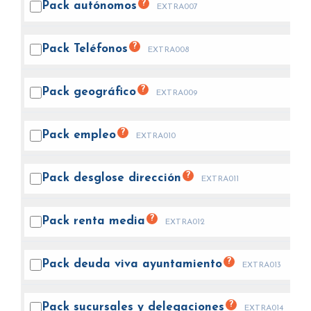
?
Pack
autónomos
EXTRA007
?
Pack
Teléfonos
EXTRA008
?
Pack
geográfico
EXTRA009
?
Pack
empleo
EXTRA010
?
Pack desglose
dirección
EXTRA011
?
Pack renta
media
EXTRA012
?
Pack deuda viva
ayuntamiento
EXTRA013
?
Pack sucursales y
delegaciones
EXTRA014