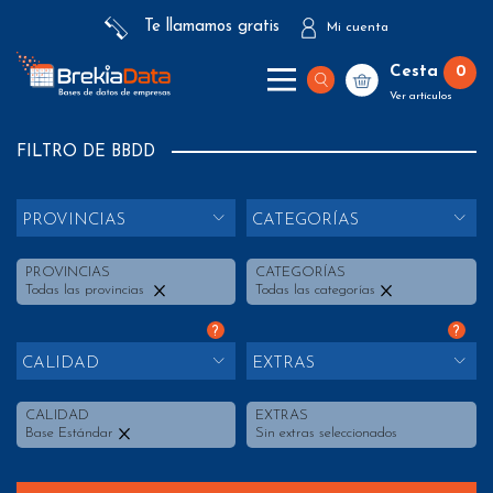
Te llamamos gratis
Mi cuenta
Cesta
0
Ver artículos
FILTRO DE BBDD
PROVINCIAS
CATEGORÍAS
PROVINCIAS
CATEGORÍAS
Todas las provincias
Todas las categorías
?
?
CALIDAD
EXTRAS
CALIDAD
EXTRAS
Base Estándar
Sin extras seleccionados