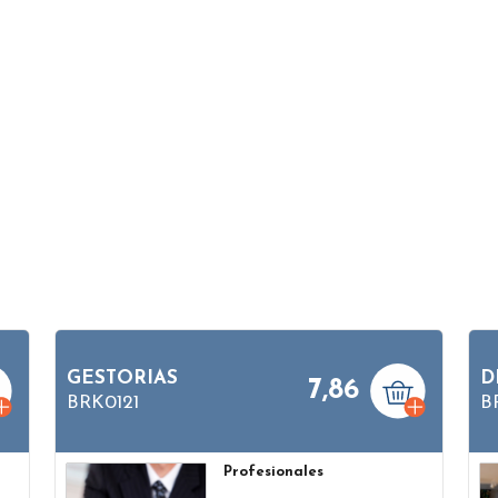
D
GESTORIAS
D
7,86
BRK0121
B
Profesionales