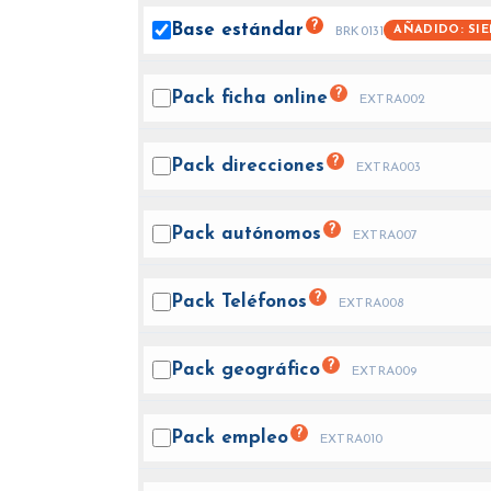
?
Base
estándar
AÑADIDO: SI
BRK0131
?
Pack ficha
online
EXTRA002
?
Pack
direcciones
EXTRA003
?
Pack
autónomos
EXTRA007
?
Pack
Teléfonos
EXTRA008
?
Pack
geográfico
EXTRA009
?
Pack
empleo
EXTRA010