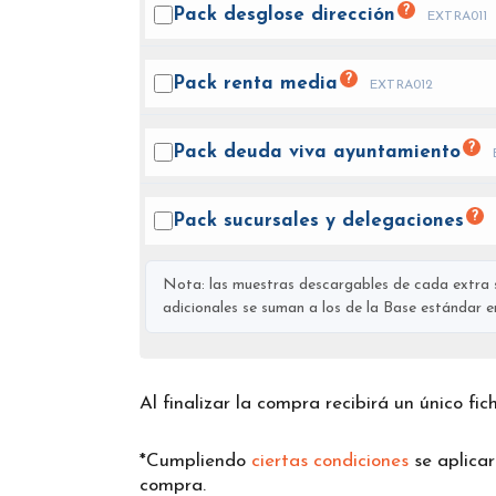
?
Pack desglose
dirección
EXTRA011
?
Pack renta
media
EXTRA012
?
Pack deuda viva
ayuntamiento
?
Pack sucursales y
delegaciones
Nota: las muestras descargables de cada extra s
adicionales se suman a los de la Base estándar en 
Al finalizar la compra recibirá un único fi
*Cumpliendo
ciertas condiciones
se aplica
compra.