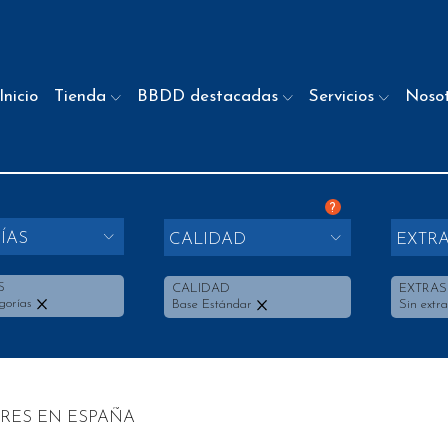
Inicio
Tienda
BBDD destacadas
Servicios
Noso
?
ÍAS
CALIDAD
EXTR
S
CALIDAD
EXTRAS
gorías
Base Estándar
Sin extra
RES EN ESPAÑA