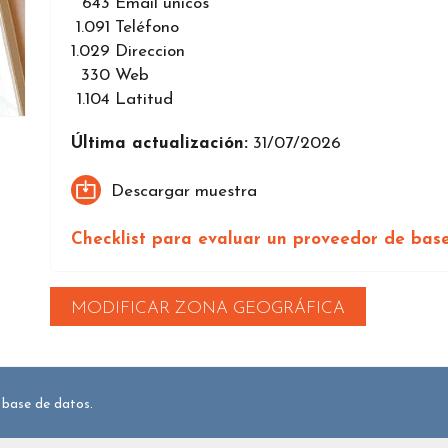
643
Email únicos
1.091
Teléfono
1.029
Direccion
330
Web
1.104
Latitud
Última actualización:
31/07/2026
Descargar muestra
Checklist para evaluar un proveedor de bas
MODIFICAR ZONA GEOGRÁFICA
 base de datos.