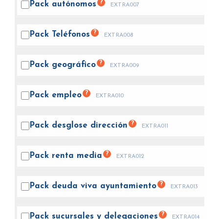
?
Pack
autónomos
EXTRA007
?
Pack
Teléfonos
EXTRA008
?
Pack
geográfico
EXTRA009
?
Pack
empleo
EXTRA010
?
Pack desglose
dirección
EXTRA011
?
Pack renta
media
EXTRA012
?
Pack deuda viva
ayuntamiento
EXTRA013
?
Pack sucursales y
delegaciones
EXTRA014