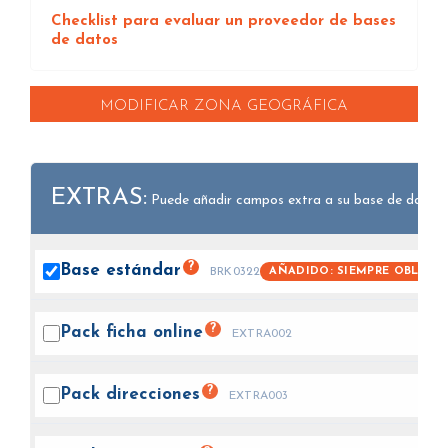
Checklist para evaluar un proveedor de bases
de datos
MODIFICAR ZONA GEOGRÁFICA
EXTRAS:
Puede añadir campos extra a su base de datos.
?
Base
estándar
AÑADIDO: SIEMPRE OBLIGA
BRK0322
?
Pack ficha
online
EXTRA002
?
Pack
direcciones
EXTRA003