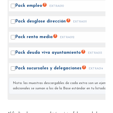
?
Pack
empleo
EXTRA010
?
Pack desglose
dirección
EXTRA011
?
Pack renta
media
EXTRA012
?
Pack deuda viva
ayuntamiento
EXTRA013
?
Pack sucursales y
delegaciones
EXTRA014
Nota: las muestras descargables de cada extra son un ejemplo s
adicionales se suman a los de la Base estándar en tu listado final