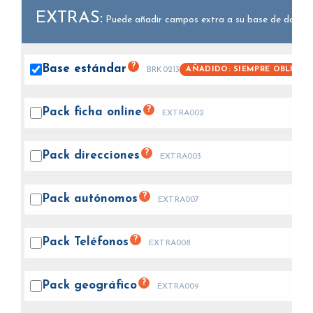
EXTRAS:
Puede añadir campos extra a su base de datos.
?
Base
estándar
AÑADIDO: SIEMPRE OBLIGAT
BRK0213
?
Pack ficha
online
EXTRA002
?
Pack
direcciones
EXTRA003
?
Pack
autónomos
EXTRA007
?
Pack
Teléfonos
EXTRA008
?
Pack
geográfico
EXTRA009