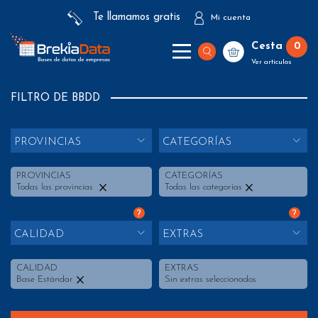
Te llamamos gratis
Mi cuenta
Cesta
0
Ver artículos
FILTRO DE BBDD
PROVINCIAS
CATEGORÍAS
PROVINCIAS
CATEGORÍAS
Todas las provincias
Todas las categorías
?
?
CALIDAD
EXTRAS
CALIDAD
EXTRAS
Base Estándar
Sin extras seleccionados