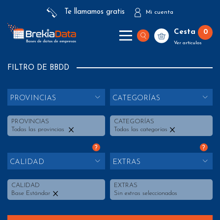
Te llamamos gratis
Mi cuenta
Cesta
0
Ver artículos
FILTRO DE BBDD
PROVINCIAS
CATEGORÍAS
PROVINCIAS
CATEGORÍAS
Todas las provincias
Todas las categorías
?
?
CALIDAD
EXTRAS
CALIDAD
EXTRAS
Base Estándar
Sin extras seleccionados