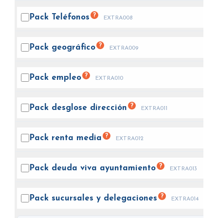
?
Pack
Teléfonos
EXTRA008
?
Pack
geográfico
EXTRA009
?
Pack
empleo
EXTRA010
?
Pack desglose
dirección
EXTRA011
?
Pack renta
media
EXTRA012
?
Pack deuda viva
ayuntamiento
EXTRA013
?
Pack sucursales y
delegaciones
EXTRA014