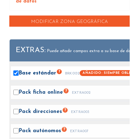
de datos
MODIFICAR ZONA GEOGRÁFICA
EXTRAS:
Puede añadir campos extra a su base de datos.
?
Base
estándar
AÑADIDO: SIEMPRE OBLIGAT
BRK0132
?
Pack ficha
online
EXTRA002
?
Pack
direcciones
EXTRA003
?
Pack
autónomos
EXTRA007