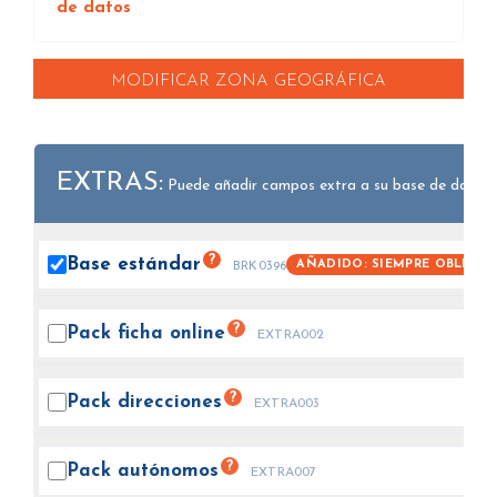
de datos
MODIFICAR ZONA GEOGRÁFICA
EXTRAS:
Puede añadir campos extra a su base de datos.
?
Base
estándar
AÑADIDO: SIEMPRE OBLIGAT
BRK0396
?
Pack ficha
online
EXTRA002
?
Pack
direcciones
EXTRA003
?
Pack
autónomos
EXTRA007