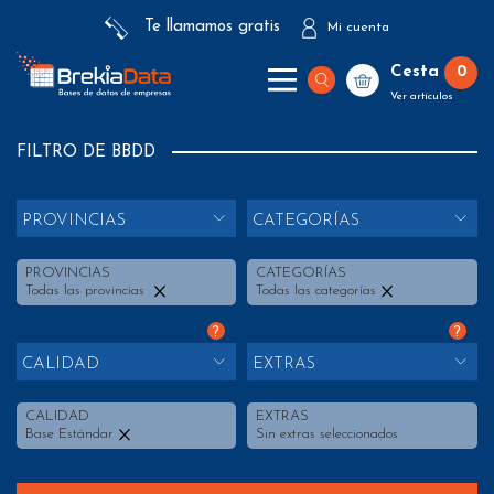
Te llamamos gratis
Mi cuenta
Cesta
0
Ver artículos
FILTRO DE BBDD
PROVINCIAS
CATEGORÍAS
PROVINCIAS
CATEGORÍAS
Todas las provincias
Todas las categorías
?
?
CALIDAD
EXTRAS
CALIDAD
EXTRAS
Base Estándar
Sin extras seleccionados