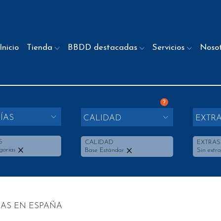
Inicio
Tienda
BBDD destacadas
Servicios
Noso
?
ÍAS
CALIDAD
EXTR
S
CALIDAD
EXTRAS
gorías
Base Estándar
Sin extra
IAS EN ESPAÑA