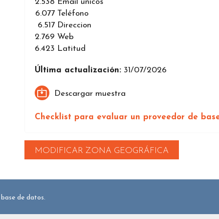
2.538
Email únicos
6.077
Teléfono
6.517
Direccion
2.769
Web
6.423
Latitud
Última actualización:
31/07/2026
Descargar muestra
Checklist para evaluar un proveedor de bas
MODIFICAR ZONA GEOGRÁFICA
 base de datos.