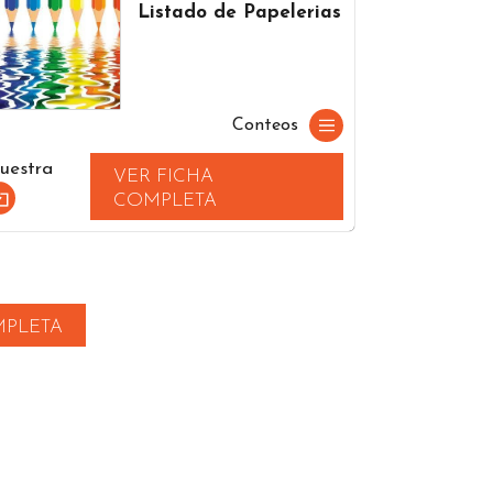
Listado de Papelerias
Conteos
uestra
VER FICHA
COMPLETA
MPLETA