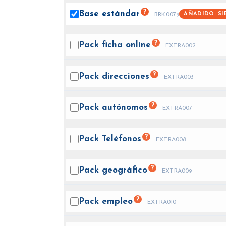
?
Base
estándar
AÑADIDO: SI
BRK0079
?
Pack ficha
online
EXTRA002
?
Pack
direcciones
EXTRA003
?
Pack
autónomos
EXTRA007
?
Pack
Teléfonos
EXTRA008
?
Pack
geográfico
EXTRA009
?
Pack
empleo
EXTRA010