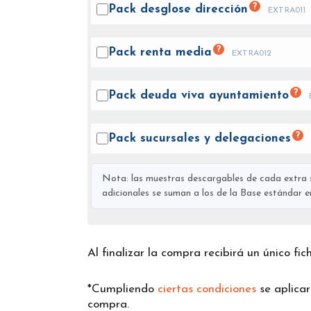
?
Pack desglose
dirección
EXTRA011
?
Pack renta
media
EXTRA012
?
Pack deuda viva
ayuntamiento
?
Pack sucursales y
delegaciones
Nota: las muestras descargables de cada extra s
adicionales se suman a los de la Base estándar en 
Al finalizar la compra recibirá un único fi
*Cumpliendo
ciertas condiciones
se aplica
compra.