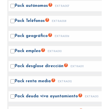
?
Pack
autónomos
EXTRA007
?
Pack
Teléfonos
EXTRA008
?
Pack
geográfico
EXTRA009
?
Pack
empleo
EXTRA010
?
Pack desglose
dirección
EXTRA011
?
Pack renta
media
EXTRA012
?
Pack deuda viva
ayuntamiento
EXTRA013