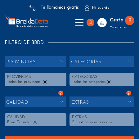
Te llamamos gratis
Mi cuenta
Cesta
0
Ver artículos
FILTRO DE BBDD
PROVINCIAS
CATEGORÍAS
PROVINCIAS
CATEGORÍAS
Todas las provincias
Todas las categorías
?
?
CALIDAD
EXTRAS
CALIDAD
EXTRAS
Base Estándar
Sin extras seleccionados