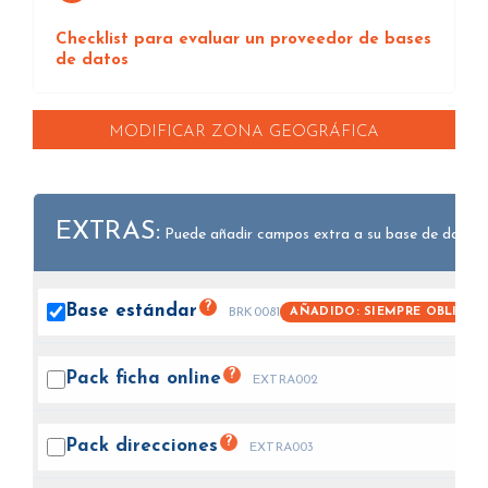
Checklist para evaluar un proveedor de bases
de datos
MODIFICAR ZONA GEOGRÁFICA
EXTRAS:
Puede añadir campos extra a su base de datos.
?
Base
estándar
AÑADIDO: SIEMPRE OBLIGAT
BRK0081
?
Pack ficha
online
EXTRA002
?
Pack
direcciones
EXTRA003