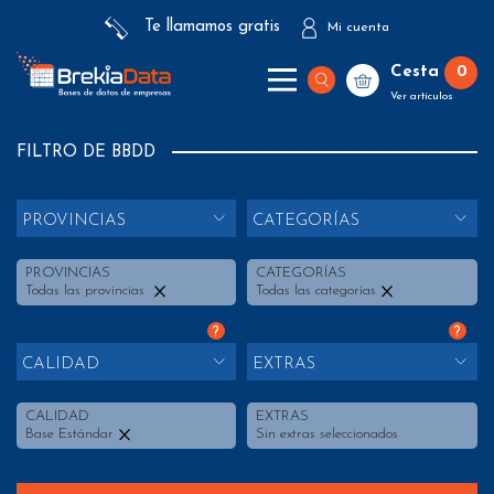
Te llamamos gratis
Mi cuenta
Cesta
0
Ver artículos
FILTRO DE BBDD
PROVINCIAS
CATEGORÍAS
PROVINCIAS
CATEGORÍAS
Todas las provincias
Todas las categorías
?
?
CALIDAD
EXTRAS
CALIDAD
EXTRAS
Base Estándar
Sin extras seleccionados