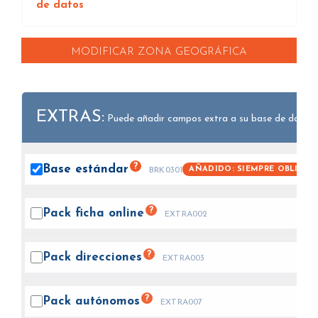
de datos
MODIFICAR ZONA GEOGRÁFICA
EXTRAS:
Puede añadir campos extra a su base de datos.
?
Base
estándar
AÑADIDO: SIEMPRE OBLIGAT
BRK0301
?
Pack ficha
online
EXTRA002
?
Pack
direcciones
EXTRA003
?
Pack
autónomos
EXTRA007