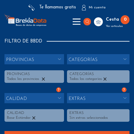
Te llamamos gratis
Mi cuenta
Cesta
0
Ver artículos
FILTRO DE BBDD
PROVINCIAS
CATEGORÍAS
PROVINCIAS
CATEGORÍAS
Todas las provincias
Todas las categorías
?
?
CALIDAD
EXTRAS
CALIDAD
EXTRAS
Base Estándar
Sin extras seleccionados