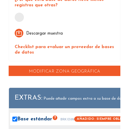
registros que otras?
Loading...
Descargar muestra
Checklist para evaluar un proveedor de bases
de datos
MODIFICAR ZONA GEOGRÁFICA
EXTRAS:
Puede añadir campos extra a su base de datos.
?
Base
estándar
AÑADIDO: SIEMPRE OBLIGAT
BRK0389