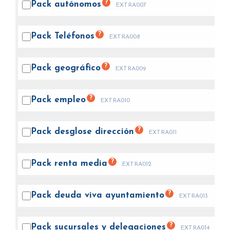
?
Pack
autónomos
EXTRA007
?
Pack
Teléfonos
EXTRA008
?
Pack
geográfico
EXTRA009
?
Pack
empleo
EXTRA010
?
Pack desglose
dirección
EXTRA011
?
Pack renta
media
EXTRA012
?
Pack deuda viva
ayuntamiento
EXTRA013
?
Pack sucursales y
delegaciones
EXTRA014