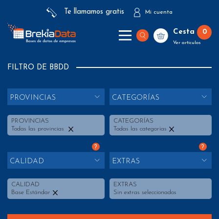
Te llamamos gratis
Mi cuenta
Cesta
0
Ver artículos
FILTRO DE BBDD
PROVINCIAS
CATEGORÍAS
PROVINCIAS
CATEGORÍAS
Todas las provincias
Todas las categorías
?
?
CALIDAD
EXTRAS
CALIDAD
EXTRAS
Base Estándar
Sin extras seleccionados