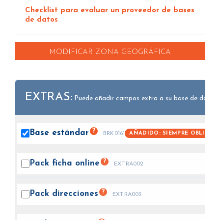
Checklist para evaluar un proveedor de bases
de datos
MODIFICAR ZONA GEOGRÁFICA
EXTRAS:
Puede añadir campos extra a su base de datos.
?
Base
estándar
AÑADIDO: SIEMPRE OBLIGAT
BRK0161
?
Pack ficha
online
EXTRA002
?
Pack
direcciones
EXTRA003