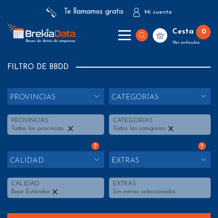
Te llamamos gratis
Mi cuenta
Cesta
0
Ver artículos
FILTRO DE BBDD
PROVINCIAS
CATEGORÍAS
PROVINCIAS
CATEGORÍAS
Todas las provincias
Todas las categorías
?
?
CALIDAD
EXTRAS
CALIDAD
EXTRAS
Base Estándar
Sin extras seleccionados