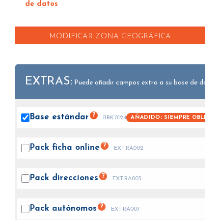
de datos
MODIFICAR ZONA GEOGRÁFICA
EXTRAS:
Puede añadir campos extra a su base de datos.
?
Base
estándar
AÑADIDO: SIEMPRE OBLIGAT
BRK0124
?
Pack ficha
online
EXTRA002
?
Pack
direcciones
EXTRA003
?
Pack
autónomos
EXTRA007