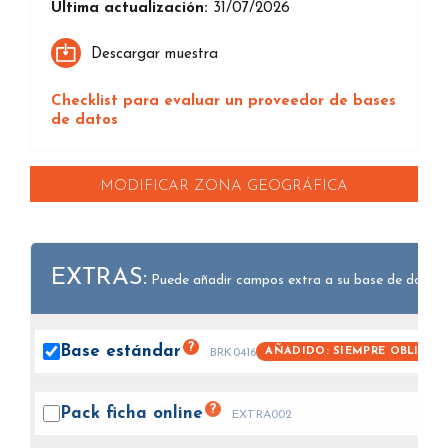
Última actualización:
31/07/2026
Descargar muestra
Checklist para evaluar un proveedor de bases
de datos
MODIFICAR ZONA GEOGRÁFICA
EXTRAS:
Puede añadir campos extra a su base de datos.
?
Base
estándar
AÑADIDO: SIEMPRE OBLIGAT
BRK0416
?
Pack ficha
online
EXTRA002