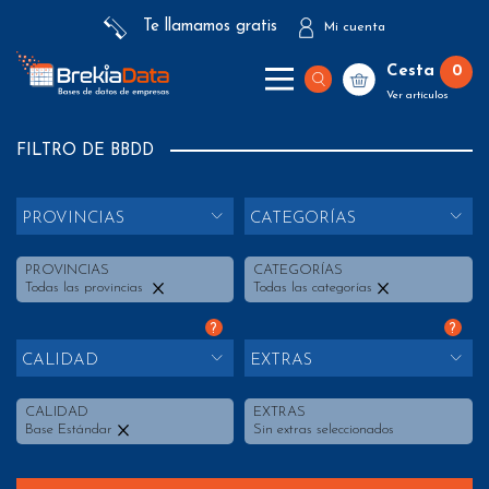
Te llamamos gratis
Mi cuenta
Cesta
0
Ver artículos
FILTRO DE BBDD
PROVINCIAS
CATEGORÍAS
PROVINCIAS
CATEGORÍAS
Todas las provincias
Todas las categorías
?
?
CALIDAD
EXTRAS
CALIDAD
EXTRAS
Base Estándar
Sin extras seleccionados