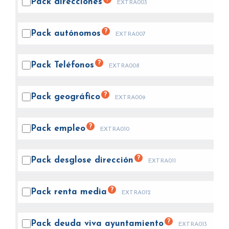
Pack
direcciones
EXTRA003
?
Pack
autónomos
EXTRA007
?
Pack
Teléfonos
EXTRA008
?
Pack
geográfico
EXTRA009
?
Pack
empleo
EXTRA010
?
Pack desglose
dirección
EXTRA011
?
Pack renta
media
EXTRA012
?
Pack deuda viva
ayuntamiento
EXTRA013