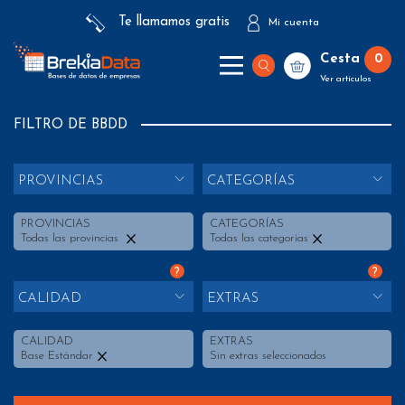
Te llamamos gratis
Mi cuenta
Cesta
0
Ver artículos
FILTRO DE BBDD
PROVINCIAS
CATEGORÍAS
PROVINCIAS
CATEGORÍAS
Todas las provincias
Todas las categorías
?
?
CALIDAD
EXTRAS
CALIDAD
EXTRAS
Base Estándar
Sin extras seleccionados