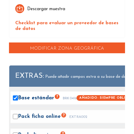
Descargar muestra
Checklist para evaluar un proveedor de bases
de datos
MODIFICAR ZONA GEOGRÁFICA
EXTRAS:
Puede añadir campos extra a su base de datos.
?
Base
estándar
AÑADIDO: SIEMPRE OBLIGAT
BRK0416
?
Pack ficha
online
EXTRA002
?