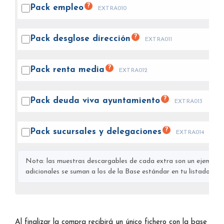
?
Pack
empleo
EXTRA010
?
Pack desglose
dirección
EXTRA011
?
Pack renta
media
EXTRA012
?
Pack deuda viva
ayuntamiento
EXTRA013
?
Pack sucursales y
delegaciones
EXTRA014
Nota: las muestras descargables de cada extra son un ejemplo s
adicionales se suman a los de la Base estándar en tu listado final
Al finalizar la compra recibirá un único fichero con la base