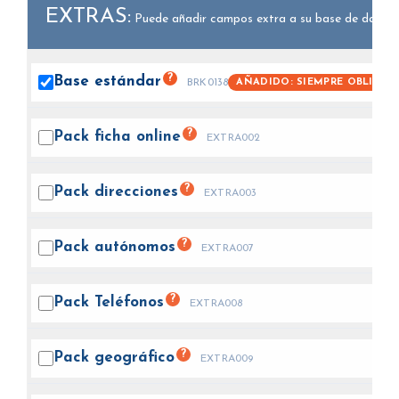
EXTRAS:
Puede añadir campos extra a su base de datos.
?
Base
estándar
AÑADIDO: SIEMPRE OBLIGAT
BRK0138
?
Pack ficha
online
EXTRA002
?
Pack
direcciones
EXTRA003
?
Pack
autónomos
EXTRA007
?
Pack
Teléfonos
EXTRA008
?
Pack
geográfico
EXTRA009