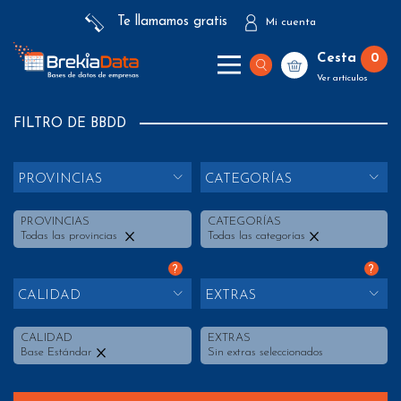
Te llamamos gratis
Mi cuenta
Cesta
0
Ver artículos
FILTRO DE BBDD
PROVINCIAS
CATEGORÍAS
PROVINCIAS
CATEGORÍAS
Todas las provincias
Todas las categorías
?
?
CALIDAD
EXTRAS
CALIDAD
EXTRAS
Base Estándar
Sin extras seleccionados