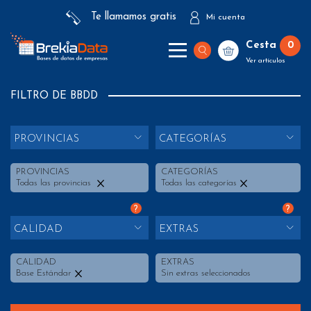
Te llamamos gratis
Mi cuenta
Cesta
0
Ver artículos
FILTRO DE BBDD
PROVINCIAS
CATEGORÍAS
PROVINCIAS
CATEGORÍAS
Todas las provincias
Todas las categorías
?
?
CALIDAD
EXTRAS
CALIDAD
EXTRAS
Base Estándar
Sin extras seleccionados