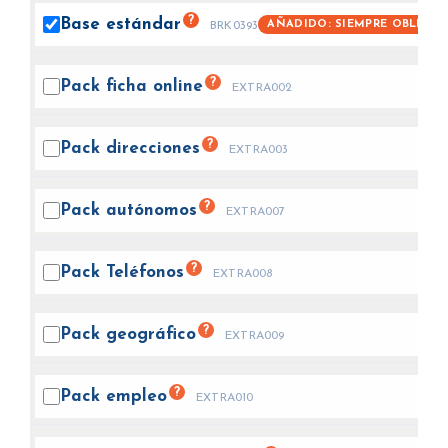
?
Base
estándar
AÑADIDO: SIEMPRE OBLIGAT
BRK0393
?
Pack ficha
online
EXTRA002
?
Pack
direcciones
EXTRA003
?
Pack
autónomos
EXTRA007
?
Pack
Teléfonos
EXTRA008
?
Pack
geográfico
EXTRA009
?
Pack
empleo
EXTRA010