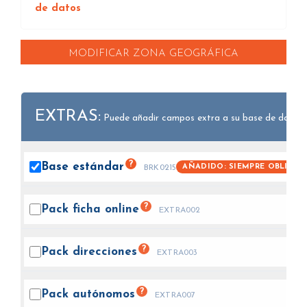
de datos
MODIFICAR ZONA GEOGRÁFICA
EXTRAS:
Puede añadir campos extra a su base de datos.
?
Base
estándar
AÑADIDO: SIEMPRE OBLIGAT
BRK0215
?
Pack ficha
online
EXTRA002
?
Pack
direcciones
EXTRA003
?
Pack
autónomos
EXTRA007