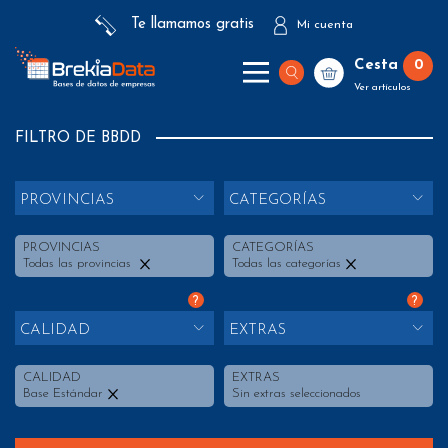
Te llamamos gratis
Mi cuenta
Cesta
0
Ver artículos
FILTRO DE BBDD
PROVINCIAS
CATEGORÍAS
PROVINCIAS
CATEGORÍAS
Todas las provincias
Todas las categorías
?
?
CALIDAD
EXTRAS
CALIDAD
EXTRAS
Base Estándar
Sin extras seleccionados