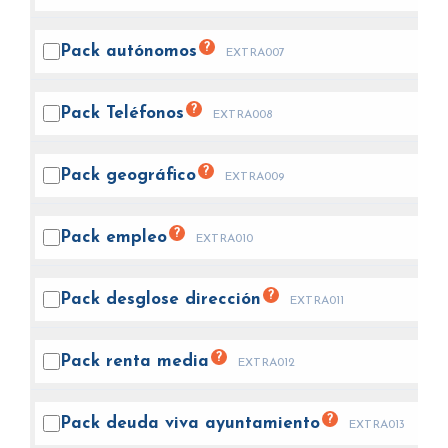
?
Pack
autónomos
EXTRA007
?
Pack
Teléfonos
EXTRA008
?
Pack
geográfico
EXTRA009
?
Pack
empleo
EXTRA010
?
Pack desglose
dirección
EXTRA011
?
Pack renta
media
EXTRA012
?
Pack deuda viva
ayuntamiento
EXTRA013