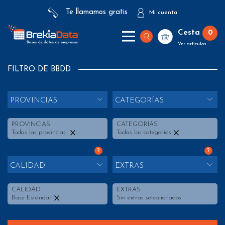
Te llamamos gratis
Mi cuenta
Cesta
0
Ver artículos
FILTRO DE BBDD
PROVINCIAS
CATEGORÍAS
PROVINCIAS
CATEGORÍAS
Todas las provincias
Todas las categorías
?
?
CALIDAD
EXTRAS
CALIDAD
EXTRAS
Base Estándar
Sin extras seleccionados