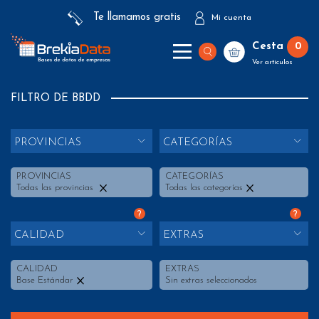
Te llamamos gratis
Mi cuenta
Cesta
0
Ver artículos
FILTRO DE BBDD
PROVINCIAS
CATEGORÍAS
PROVINCIAS
CATEGORÍAS
Todas las provincias
Todas las categorías
?
?
CALIDAD
EXTRAS
CALIDAD
EXTRAS
Base Estándar
Sin extras seleccionados