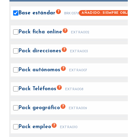
?
Base
estándar
AÑADIDO: SIEMPRE OBLIGAT
BRK0378
?
Pack ficha
online
EXTRA002
?
Pack
direcciones
EXTRA003
?
Pack
autónomos
EXTRA007
?
Pack
Teléfonos
EXTRA008
?
Pack
geográfico
EXTRA009
?
Pack
empleo
EXTRA010