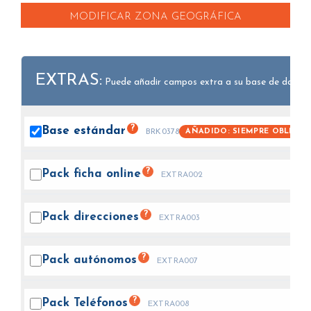
MODIFICAR ZONA GEOGRÁFICA
EXTRAS:
Puede añadir campos extra a su base de datos.
?
Base
estándar
AÑADIDO: SIEMPRE OBLIGAT
BRK0378
?
Pack ficha
online
EXTRA002
?
Pack
direcciones
EXTRA003
?
Pack
autónomos
EXTRA007
?
Pack
Teléfonos
EXTRA008