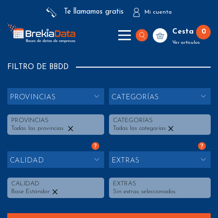
Te llamamos gratis
Mi cuenta
Cesta
0
Ver artículos
FILTRO DE BBDD
PROVINCIAS
CATEGORÍAS
PROVINCIAS
CATEGORÍAS
Todas las provincias
Todas las categorías
?
?
CALIDAD
EXTRAS
CALIDAD
EXTRAS
Base Estándar
Sin extras seleccionados