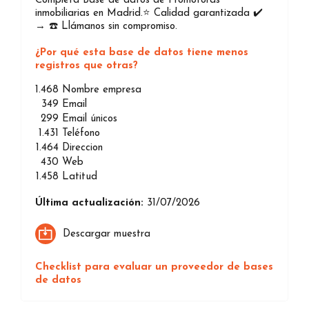
Completa Base de datos de Promotoras
inmobiliarias en Madrid.⭐️ Calidad garantizada ✔️
→ ☎️ Llámanos sin compromiso.
¿Por qué esta base de datos tiene menos
registros que otras?
1.468
Nombre empresa
349
Email
299
Email únicos
1.431
Teléfono
1.464
Direccion
430
Web
1.458
Latitud
Última actualización:
31/07/2026
Descargar muestra
Checklist para evaluar un proveedor de bases
de datos