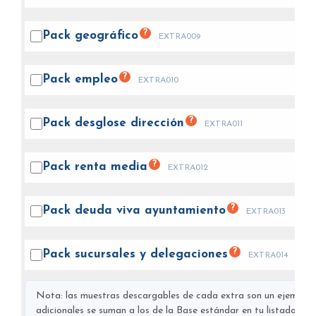
?
Pack
geográfico
EXTRA009
?
Pack
empleo
EXTRA010
?
Pack desglose
dirección
EXTRA011
?
Pack renta
media
EXTRA012
?
Pack deuda viva
ayuntamiento
EXTRA013
?
Pack sucursales y
delegaciones
EXTRA014
Nota: las muestras descargables de cada extra son un ejemplo s
adicionales se suman a los de la Base estándar en tu listado final