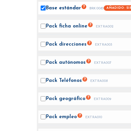
?
Base
estándar
AÑADIDO: SI
BRK0083
?
Pack ficha
online
EXTRA002
?
Pack
direcciones
EXTRA003
?
Pack
autónomos
EXTRA007
?
Pack
Teléfonos
EXTRA008
?
Pack
geográfico
EXTRA009
?
Pack
empleo
EXTRA010