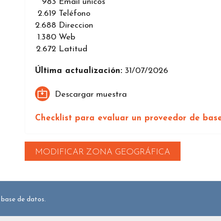
983
Email únicos
2.619
Teléfono
2.688
Direccion
1.380
Web
2.672
Latitud
Última actualización:
31/07/2026
Descargar muestra
Checklist para evaluar un proveedor de bas
MODIFICAR ZONA GEOGRÁFICA
 base de datos.