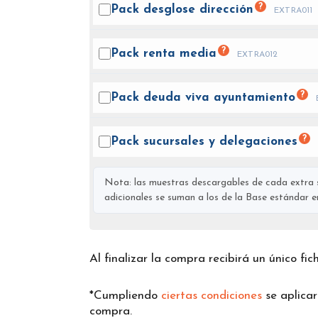
?
Pack desglose
dirección
EXTRA011
?
Pack renta
media
EXTRA012
?
Pack deuda viva
ayuntamiento
?
Pack sucursales y
delegaciones
Nota: las muestras descargables de cada extra s
adicionales se suman a los de la Base estándar en 
Al finalizar la compra recibirá un único fi
*Cumpliendo
ciertas condiciones
se aplica
compra.